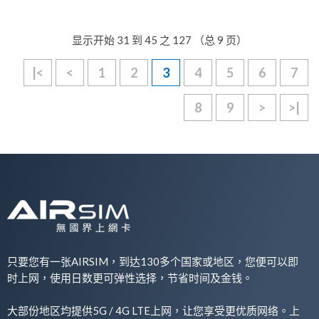
显示开始 31 到 45 之 127 （总 9 页）
|<
<
1
2
3
4
5
6
7
8
9
>
>|
只要您有一张AIRSIM，到达130多个国家或地区，您便可以即
时上网，使用日数更可弹性选择，节省时间及金钱。
大部份地区均提供5G / 4G LTE上网，让您享受更优质网络。上